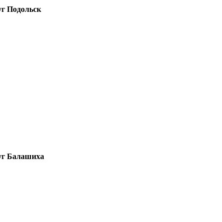
уг Подольск
руг Балашиха