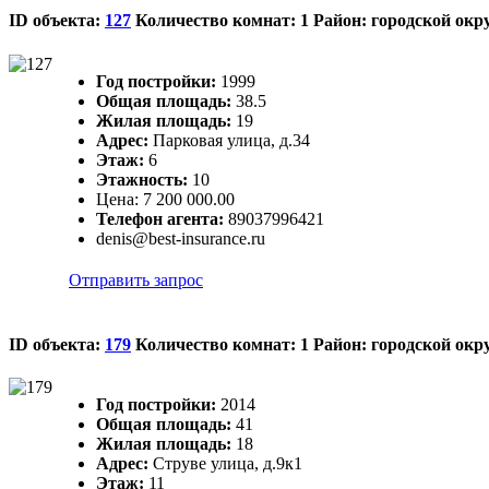
ID объекта:
127
Количество комнат: 1 Район: городской окр
Год постройки:
1999
Общая площадь:
38.5
Жилая площадь:
19
Адрес:
Парковая улица, д.34
Этаж:
6
Этажность:
10
Цена:
7 200 000.00
Телефон агента:
89037996421
denis@best-insurance.ru
Отправить запрос
ID объекта:
179
Количество комнат: 1 Район: городской ок
Год постройки:
2014
Общая площадь:
41
Жилая площадь:
18
Адрес:
Струве улица, д.9к1
Этаж:
11