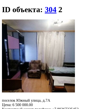
ID объекта:
304
2
поселок Южный улица, д.7А
Цена:
6 500 000.00