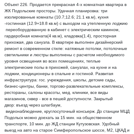
Объект 226. Продается прекрасная 4-х комнатная квартира в
ЖК Подольские просторы. Удачная планировка: три
изолированные комнаты (10.7;12.6; 21.1 кв.м), кухня
-гостинная (12.9+18.8 кв.м) с выходом на утепленную лоджию
переоборудованную в кабинет с электрическим камином,
гардеробная комната(4 кв.м), кладовка(1.4), просторная
прихожая, два санузла. В квартире выполнен дизайнерский
ремонт в современном стиле: натяжные потолки, потолочные
светильники и люстры выполнены с расчетом необходимого
уровня освещения во всех помещениях, теплые
электрические полы в прихожей, санузлах, на кухне и на
лоджии, кондиционеры в спальне и гостиной. Развитая
инфраструктура: гос. учреждения, школы, детские сады,
бизнес-центры, банки, торгово-развлекательные комплексы,
рестораны, салоны красоты, мед. клиники, все виды
магазинов, сквер - все в пешей доступности. Закрытый
двор: въезд через шлагбаум,
видеонаблюдение, круглосуточный консьерж. До станции МЦД
Подольск можно доехать за 15 мин. на общественном
транспорте, 10 мин. до ЖД станции Кутузовская. Удобный
выезд на авто на старое Симферопольское шоссе, М2, ЦКАД и